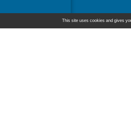
This site uses cookies and gives you
Liens
Département de 
Région Pays de l
Préfecture de la
Vendée Grand Lit
Men