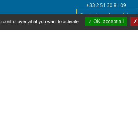
+33 2 51 30 81 09
Contact par formulaire
 control over what you want to activate
OK, accept all
la Vendée
a Loire
 Vendée
toral
tions légales
-
Politique de confidentialité
-
Accessibilité