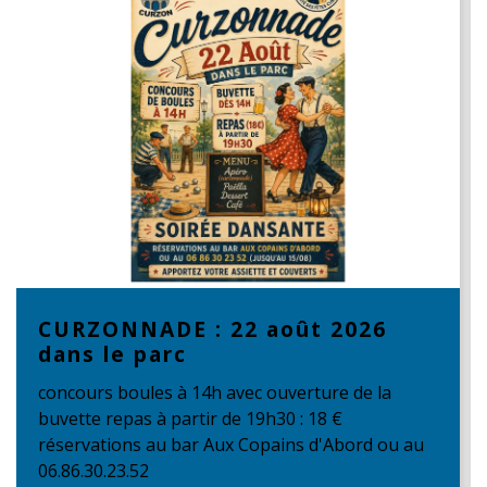
CURZONNADE : 22 août 2026
dans le parc
concours boules à 14h avec ouverture de la
buvette repas à partir de 19h30 : 18 €
réservations au bar Aux Copains d'Abord ou au
06.86.30.23.52