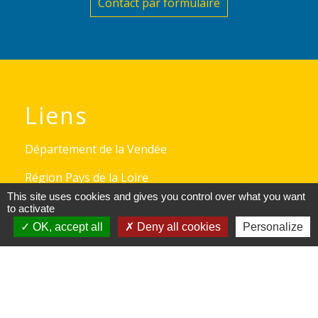
Contact par formulaire
Liens
Département de la Vendée
Région Pays de la Loire
This site uses cookies and gives you control over what you want
Préfecture de la Vendée
to activate
OK, accept all
Deny all cookies
Personalize
Vendée Grand Littoral
Mentions légales
-
Politique de confidentialité
-
Accessibilité
-
Plan du site
-
Gestion des cookies