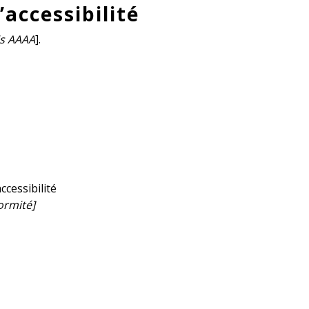
accessibilité
is AAAA
].
ccessibilité
ormité]