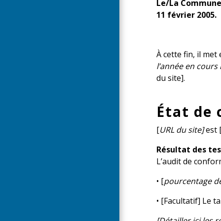
Le/La Commune de
11 février 2005.
À cette fin, il me
l’année en cours 
du site].
État de
[
URL du site]
est 
Résultat des tes
L’audit de conform
• [
pourcentage de
• [Facultatif] Le 
[Détailler ici les