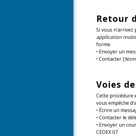
Retour d
Si vous n’arrivez
application mobil
forme.
• Envoyer un mes
• Contacter [
Nom d
Voies de
Cette procédure es
vous empêche d’ac
• Écrire un mess
• Contacter le dé
• Envoyer un cour
CEDEX 07