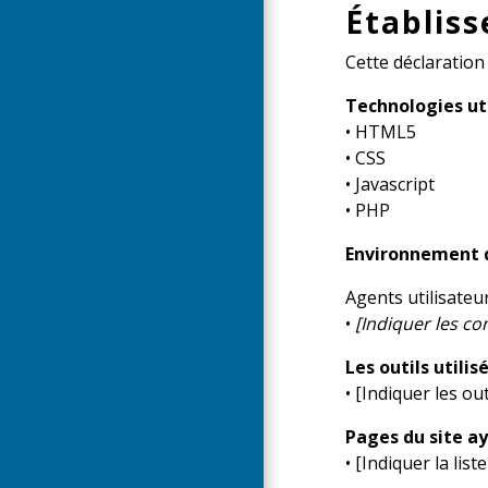
Établiss
Cette déclaration 
Technologies uti
• HTML5
• CSS
• Javascript
• PHP
Environnement 
Agents utilisateur
•
[Indiquer les co
Les outils utilis
• [Indiquer les out
Pages du site ay
• [Indiquer la lis