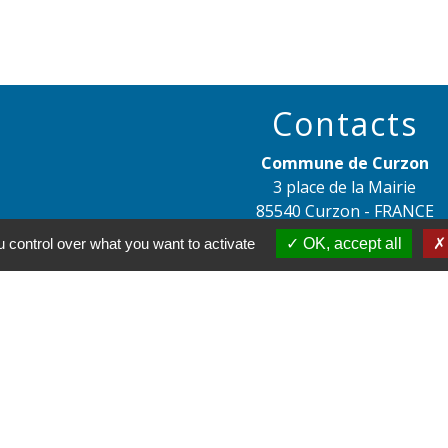
Contacts
Commune de Curzon
3 place de la Mairie
85540 Curzon - FRANCE
+33 2 51 30 81 09
 control over what you want to activate
OK, accept all
Contact par formulaire