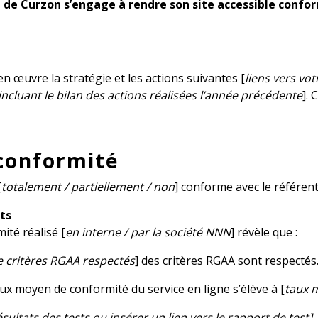
 Curzon s’engage à rendre son site accessible conformé
t en œuvre la stratégie et les actions suivantes [
liens vers vo
incluant le bilan des actions réalisées l’année précédente
]. 
 conformité
[
totalement / partiellement / non
] conforme avec le référenti
ts
ité réalisé [
en interne / par la société NNN
] révèle que :
 critères RGAA respectés
] des critères RGAA sont respectés
taux moyen de conformité du service en ligne s’élève à [
taux m
 résultats des tests ou insérer un lien vers le rapport de test]