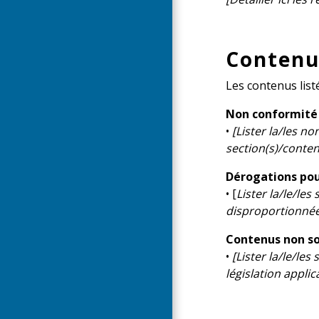
Contenu
Les contenus list
Non conformité
•
[Lister la/les n
section(s)/contenu
Dérogations pou
• [
Lister la/le/le
disproportionnée 
Contenus non sou
•
[Lister la/le/les
législation applica